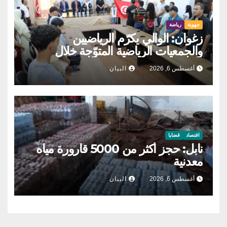
جهوية
رياضة
زغوان: الوالي يكرّم الرياضيين
والجمعيات الرياضية المتوّجة خلال
موسم 2025-2026
أغسطس 6, 2026
البيان
اقتصاد
قضايا
نابل: حجز أكثر من 5000 قارورة مياه
معدنية
أغسطس 6, 2026
البيان