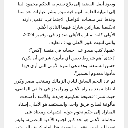
ويعود أصل القضية إلى بلاغ تقدم به الحكم محمود البنا
إلى النيابة العامة، اتهم فيه ميدو بنشر عبارات تعد سبا
وقذفا عبر منصات التواصل الاجتماعي، عقب إدارته
تحكيميا لمباراتين شارك فيهما النادي الأهلي.
الأولى كانت مباراة الأهلي ضد زد في نوفمبر 2024،
والتي انتهت بفوز الأهلي بهدف نظيف.
عقبها، كتب ميدو على حسابه في منصة “إكس”:
“إحدى أهم شروط تعيين أي مأذون شرعي أن يكون
حسن السمعة، وهذه هي المرة الأولى التي أرى فيها
مأذونا معدوم الضمير”.
ثم عاد النجم السابق لنادي الزمالك ومنتخب مصر وكرر
انتقاداته بعد مباراة الأهلي وبيراميدز في جانفي الماضي،
حيث نشر: “فضيحة تحكيمية جديدة، وللأسف أصبحت
مألوفة لصالح فريق واحد، والمستفيد هو الأهلي. إسناد
المباراة إلى حكم تحوم حوله الشبهات ومعتاد على
مجاملة الأهلي هو تحد كبير لجميع الأندية المصرية، وليس
تحديا لبيراميدز فقط. ما يحدث هذا العام كشف المستور،