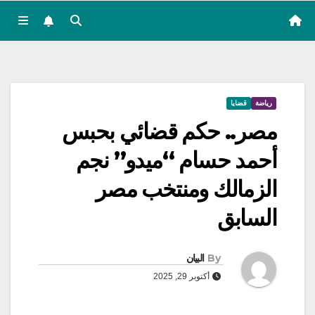
رياضة
قضايا
مصر.. حكم قضائي بحبس
أحمد حسام “ميدو” نجم
الزمالك ومنتخب مصر
السابق
By
البيان
أكتوبر 29, 2025