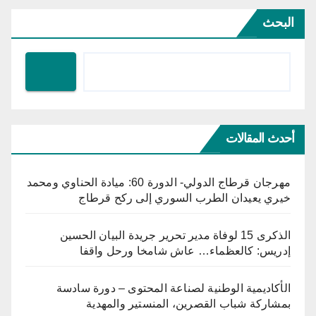
البحث
أحدث المقالات
مهرجان قرطاج الدولي- الدورة 60: ميادة الحناوي ومحمد
خيري يعيدان الطرب السوري إلى ركح قرطاج
الذكرى 15 لوفاة مدير تحرير جريدة البيان الحسين
إدريس: كالعظماء… عاش شامخا ورحل واقفا
الأكاديمية الوطنية لصناعة المحتوى – دورة سادسة
بمشاركة شباب القصرين، المنستير والمهدية