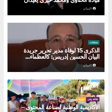
الطرب السوري إلى ركح قرطاج
البيان
مختلفات
الذكرى 15 لوفاة مدير تحرير جريدة
البيان الحسين إدريس: كالعظماء…
عاش شامخا ورحل واقفا
البيان
ثقافة وفن
جهوية
الأكاديمية الوطنية لصناعة المحتوى –