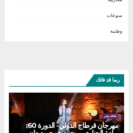
منوعات
وطنية
ربما قد فاتك
ثقافة وفن
مهرجان قرطاج الدولي- الدورة 60:
ميادة الحناوي ومحمد خيري يعيدان