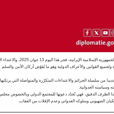
تُدين تونس بأشدّ العبارات العدوان الصهيوني الغادر على الجمهورية الإسلامية الإيرانية، فجر
 ولجميع القوانين والأعراف الدولية وهو ما يُقوّض أركان الأمن والسلم
ديدا من سلسلة الجرائم والاعتداءات المتكرّرة والمتواصلة التي يرتكبها ا
ه وسياسته العدوانية.
هذا الظرف الدقيق، فهي تُجدّد دعوتها للمجتمع الدولي وبالخصوص مجلس
كيان الصهيوني وسلوكه العدواني وعدم الإفلات من العقاب.