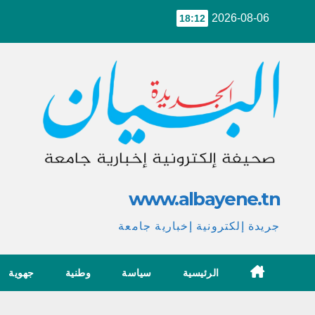
Ski
2026-08-06
18:12
t
conten
www.albayene.tn
جريدة إلكترونية إخبارية جامعة
الرئيسية
سياسة
وطنية
جهوية