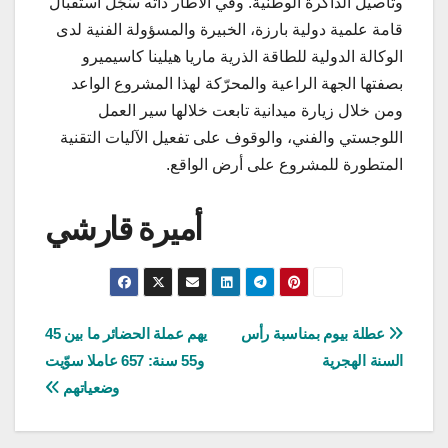
وتأصيل الذاكرة الوطنية. وفي الاطار ذاته سُجِّل استقبال
قامة علمية دولية بارزة، الخبيرة والمسؤولة الفنية لدى
الوكالة الدولية للطاقة الذرية ماريا هيلينا كاسيميرو
بصفتها الجهة الراعية والمحرّكة لهذا المشروع الواعد
ومن خلال زيارة ميدانية تابعت خلالها سير العمل
اللوجستي والفني، والوقوف على تفعيل الآليات التقنية
المتطورة للمشروع على أرض الواقع.
أميرة قارشي
تصفّح
عطلة بيوم بمناسبة رأس
يهم عملة الحضائر ما بين 45
السنة الهجرية
و55 سنة: 657 عاملا سوّيت
المقالات
وضعياتهم