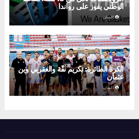
الوطني يفوز على رواندا
البيان
رياضة
الكرة الطائرة: تكريم نقّة والعقربي وبن
عثمان
البيان